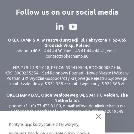
Follow us on our social media
OKECHAMP S.A. w restrukturyzacji, ul. Fabryczna 7, 62-065
Grodzisk Wlkp, Poland
phone: +48 61 444 44 30, fax: + 48 61 444 44 41, email:
contact@okechamp.eu
NIP: 779-21-94-028, REGON:634419544, BDO:000087546,
KRS: 0000235254 – Sąd Rejonowy Poznań – Nowe Miasto i Wilda w
Poznaniu IX Wydział Gospodarczy Krajowego Rejestru Sądowego
kapitał zakładowy: 5.921.368 zł kapitał wpłacony: 5.921.368 zł
OKECHAMP B.V., Oude Venloseweg 84, 5941 HG Velden, The
Netherlands
phone: +31 (0) 77 472 81 00, e-mail: infovelden@okechamp.eu
Netherlands Chamber of Commerce (KvK) number: 12019548
Kontynuując korzystanie z tej witryny,
wyrażasz zgodę na używanie plików cookie